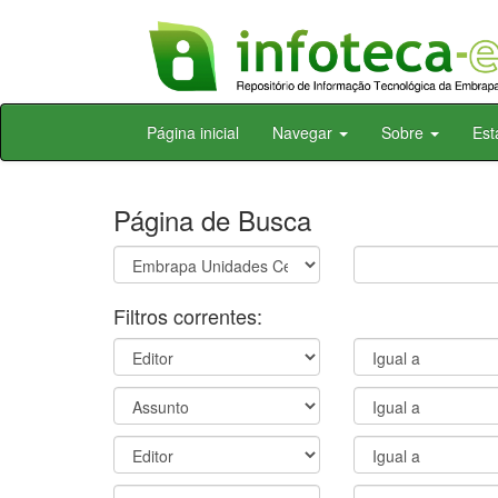
Skip
Página inicial
Navegar
Sobre
Est
navigation
Página de Busca
Filtros correntes: