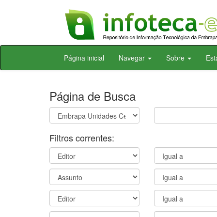
Skip
Página inicial
Navegar
Sobre
Est
navigation
Página de Busca
Filtros correntes: