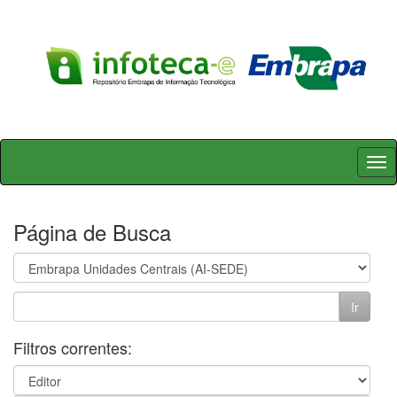
Skip
navigation
Página de Busca
Filtros correntes: