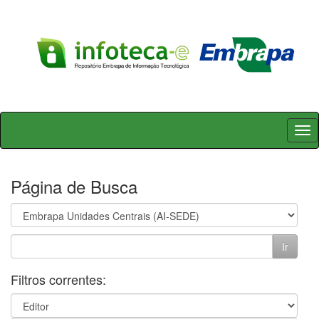
Skip
navigation
Página de Busca
Filtros correntes: