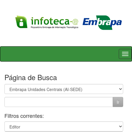
Skip
navigation
Página de Busca
Filtros correntes: