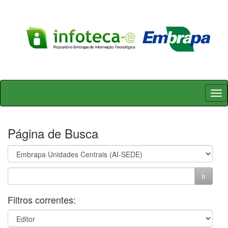
Skip
navigation
Página de Busca
Filtros correntes: