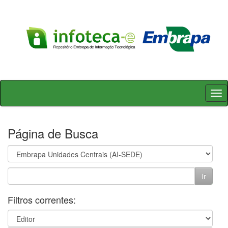
Skip
navigation
Página de Busca
Filtros correntes: