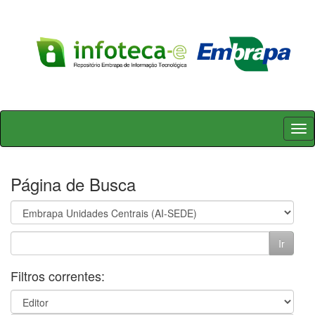
Skip
navigation
Página de Busca
Filtros correntes: