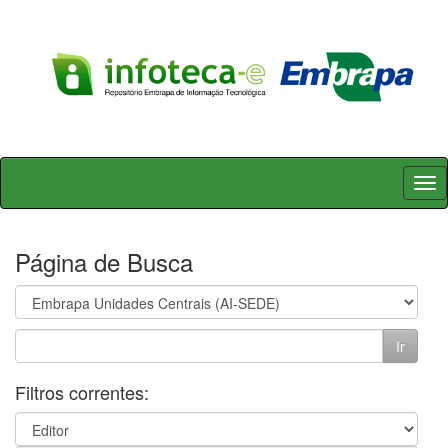
Skip
navigation
Página de Busca
Filtros correntes: