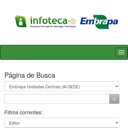
Skip
navigation
Página de Busca
Filtros correntes: