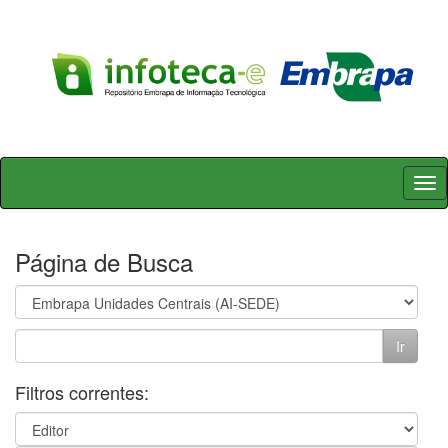
Skip
navigation
Página de Busca
Filtros correntes: