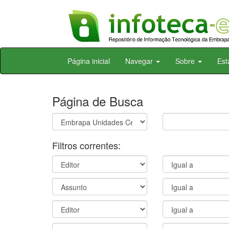
Skip
Página inicial
Navegar
Sobre
Est
navigation
Página de Busca
Filtros correntes: