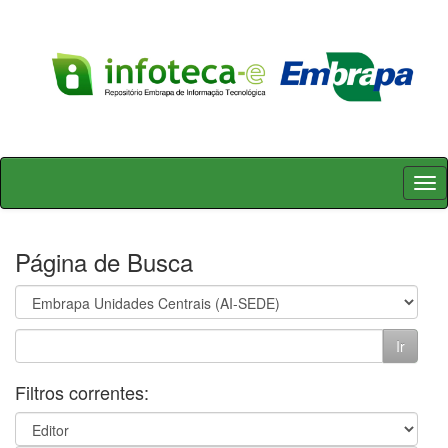
Skip
navigation
Página de Busca
Filtros correntes: