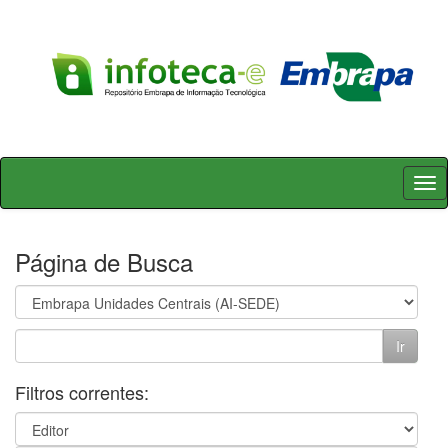
Skip
navigation
Página de Busca
Filtros correntes: