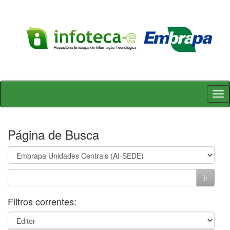
Skip
navigation
Página de Busca
Filtros correntes: