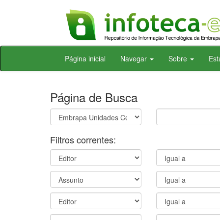
Skip
Página inicial
Navegar
Sobre
Est
navigation
Página de Busca
Filtros correntes: