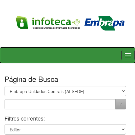
Skip
navigation
Página de Busca
Filtros correntes: