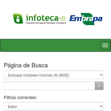
Skip
navigation
Página de Busca
Filtros correntes: