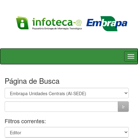
Skip
navigation
Página de Busca
Filtros correntes: