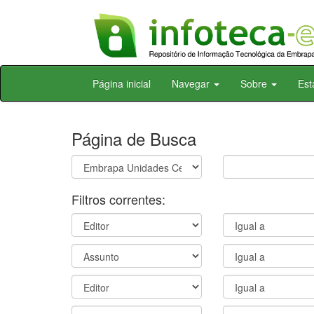
Skip
Página inicial
Navegar
Sobre
Est
navigation
Página de Busca
Filtros correntes: