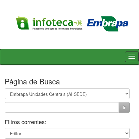
Skip
navigation
Página de Busca
Filtros correntes: