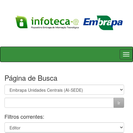
Skip
navigation
Página de Busca
Filtros correntes: