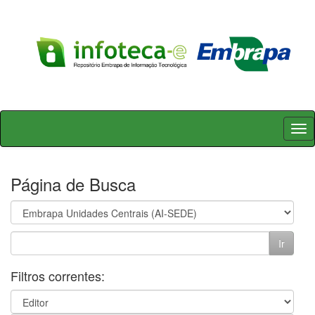
Skip
navigation
Página de Busca
Filtros correntes: