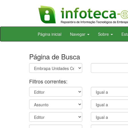
Skip
Página inicial
Navegar
Sobre
Est
navigation
Página de Busca
Filtros correntes: