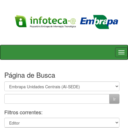
Skip
navigation
Página de Busca
Filtros correntes: