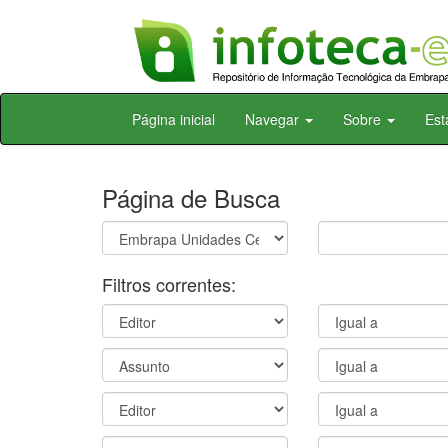
Skip
Página inicial
Navegar
Sobre
Est
navigation
Página de Busca
Filtros correntes: