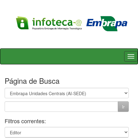
Skip
navigation
Página de Busca
Filtros correntes: