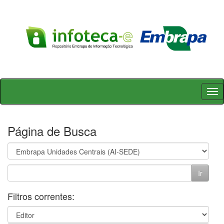
Skip
navigation
Página de Busca
Filtros correntes: