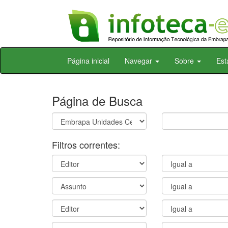
Skip
Página inicial
Navegar
Sobre
Est
navigation
Página de Busca
Filtros correntes: