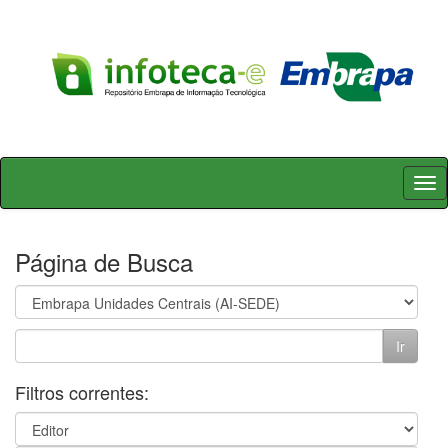
Skip
navigation
Página de Busca
Filtros correntes: