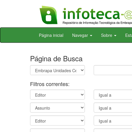
Skip
Página inicial
Navegar
Sobre
Est
navigation
Página de Busca
Filtros correntes: