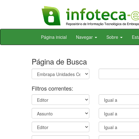
Skip
Página inicial
Navegar
Sobre
Est
navigation
Página de Busca
Filtros correntes: