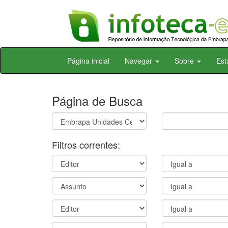
Skip
Página inicial
Navegar
Sobre
Est
navigation
Página de Busca
Filtros correntes: