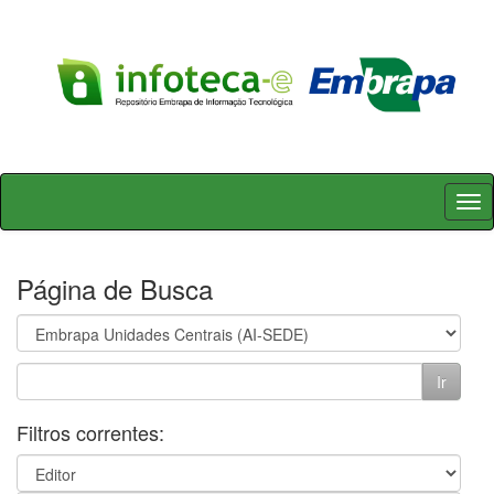
Skip
navigation
Página de Busca
Filtros correntes: