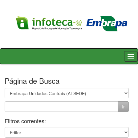
Skip
navigation
Página de Busca
Filtros correntes: