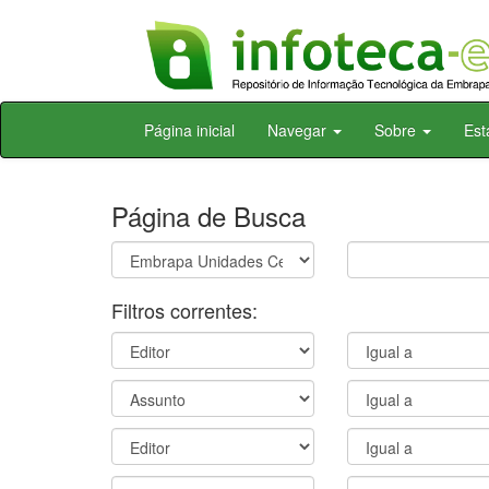
Skip
Página inicial
Navegar
Sobre
Est
navigation
Página de Busca
Filtros correntes: