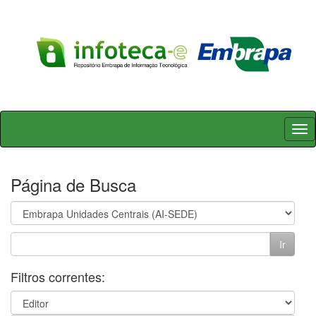
Skip
navigation
Página de Busca
Filtros correntes: