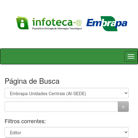
Skip
navigation
Página de Busca
Filtros correntes: