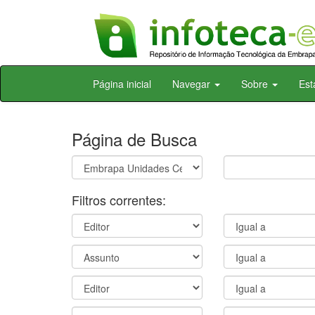
Skip
Página inicial
Navegar
Sobre
Est
navigation
Página de Busca
Filtros correntes: