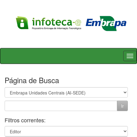
Skip
navigation
Página de Busca
Filtros correntes: