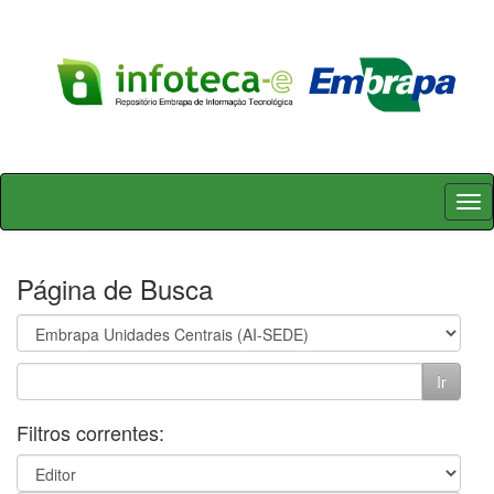
Skip
navigation
Página de Busca
Filtros correntes: