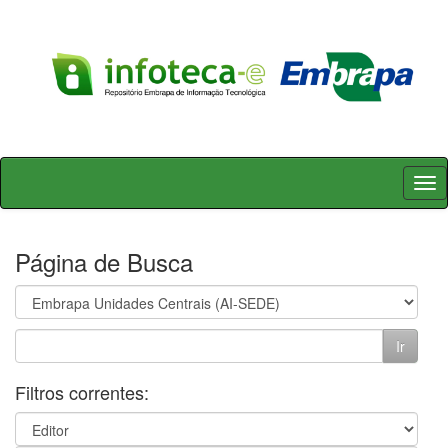
Skip
navigation
Página de Busca
Filtros correntes: