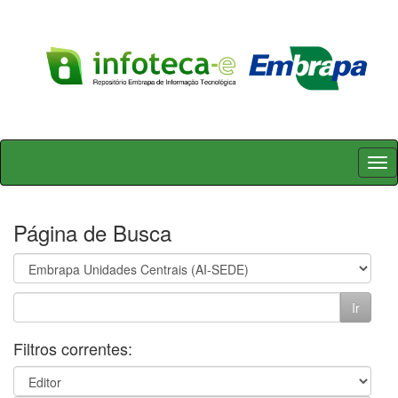
Skip
navigation
Página de Busca
Filtros correntes: