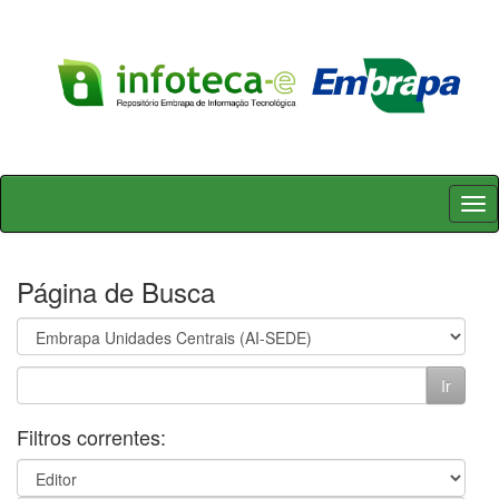
Skip
navigation
Página de Busca
Filtros correntes: