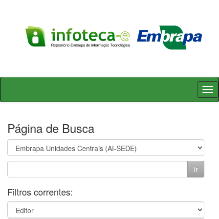
Skip
navigation
Página de Busca
Filtros correntes: