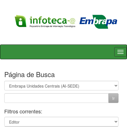
Skip
navigation
Página de Busca
Filtros correntes: