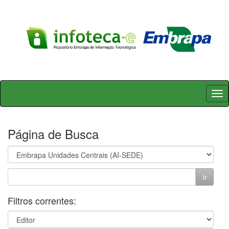
Skip
navigation
Página de Busca
Filtros correntes: