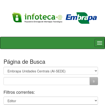
Skip
navigation
Página de Busca
Filtros correntes: