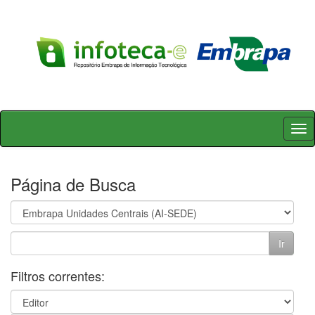
Skip
navigation
Página de Busca
Filtros correntes: