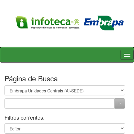
Skip
navigation
Página de Busca
Filtros correntes: